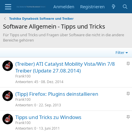
Anmelden
Registrieren
Toshiba Dynabook Software und Treiber
Software Allgemein - Tipps und Tricks
Für Tipps und Tricks und Fragen über Software die nicht in die andere
Bereiche gehören
Filter
(Treiber) ATI Catalyst Mobility Vista/Win 7/8
n
Treiber (Update 27.08.2014)
g
Frank100
e
Antworten
45
08. Dez. 2014
p
(Tipp) Firefox: Plugins deinstallieren
i
n
Frank100
n
Antworten
0
22. Sep. 2013
g
n
e
t
Tipps und Tricks zu Windows
p
n
Frank100
i
Antworten
0
13. Juni 2011
g
n