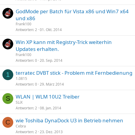
GodMode per Batch für Vista x86 und Win7 x64
und x86
Frank100
Antworten
2
01. Okt. 2014
Win XP kann mit Registry-Trick weiterhin
Updates erhalten.
Frank100
Antworten
0
20. Sep. 2014
terratec DVBT stick - Problem mit Fernbedienung
1
1.0815
Antworten
0
29. März 2014
WLAN | WLM 10U2 Treiber
S
SLiX
Antworten
2
08. Jan. 2014
wie Toshiba DynaDock U3 in Betrieb nehmen
C
Cebra
Antworten
2
23. Dez. 2013