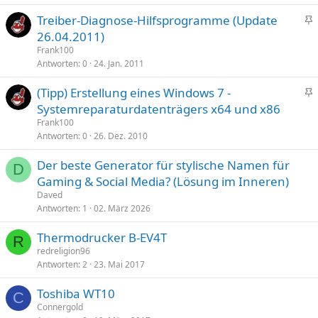
e
n
Treiber-Diagnose-Hilfsprogramme (Update
p
t
n
26.04.2011)
i
g
Frank100
n
e
Antworten
0
24. Jan. 2011
n
p
t
(Tipp) Erstellung eines Windows 7 -
i
n
Systemreparaturdatenträgers x64 und x86
n
g
n
Frank100
e
Antworten
0
26. Dez. 2010
t
p
Der beste Generator für stylische Namen für
i
D
Gaming & Social Media? (Lösung im Inneren)
n
n
Daved
Antworten
1
02. März 2026
t
Thermodrucker B-EV4T
R
redreligion96
Antworten
2
23. Mai 2017
Toshiba WT10
C
Connergold