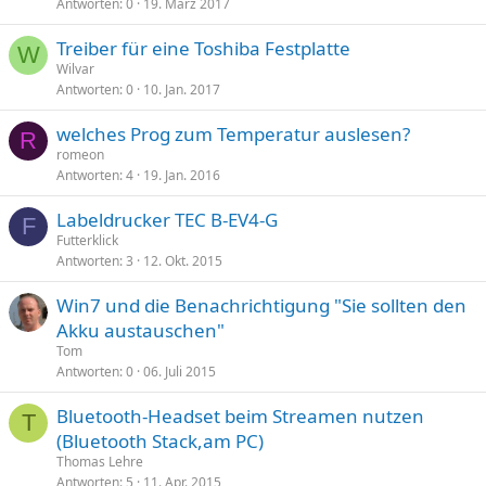
Antworten
0
19. März 2017
Treiber für eine Toshiba Festplatte
W
Wilvar
Antworten
0
10. Jan. 2017
welches Prog zum Temperatur auslesen?
R
romeon
Antworten
4
19. Jan. 2016
Labeldrucker TEC B-EV4-G
F
Futterklick
Antworten
3
12. Okt. 2015
Win7 und die Benachrichtigung "Sie sollten den
Akku austauschen"
Tom
Antworten
0
06. Juli 2015
Bluetooth-Headset beim Streamen nutzen
T
(Bluetooth Stack,am PC)
Thomas Lehre
Antworten
5
11. Apr. 2015