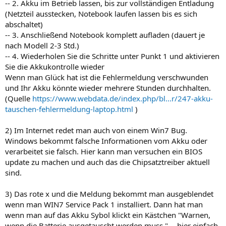
-- 2. Akku im Betrieb lassen, bis zur vollständigen Entladung
(Netzteil ausstecken, Notebook laufen lassen bis es sich
abschaltet)
-- 3. Anschließend Notebook komplett aufladen (dauert je
nach Modell 2-3 Std.)
-- 4. Wiederholen Sie die Schritte unter Punkt 1 und aktivieren
Sie die Akkukontrolle wieder
Wenn man Glück hat ist die Fehlermeldung verschwunden
und Ihr Akku könnte wieder mehrere Stunden durchhalten.
(Quelle
https://www.webdata.de/index.php/bl...r/247-akku-
tauschen-fehlermeldung-laptop.html
)
2) Im Internet redet man auch von einem Win7 Bug.
Windows bekommt falsche Informationen vom Akku oder
verarbeitet sie falsch. Hier kann man versuchen ein BIOS
update zu machen und auch das die Chipsatztreiber aktuell
sind.
3) Das rote x und die Meldung bekommt man ausgeblendet
wenn man WIN7 Service Pack 1 installiert. Dann hat man
wenn man auf das Akku Sybol klickt ein Kästchen "Warnen,
wenn die Batterie ausgetauscht werden muss." -- hier einfach