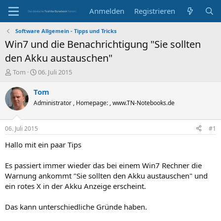
Anmelden
Registrieren
Software Allgemein - Tipps und Tricks
Win7 und die Benachrichtigung "Sie sollten
den Akku austauschen"
E
E
Tom
06. Juli 2015
r
r
s
s
Tom
t
t
Administrator , Homepage: , www.TN-Notebooks.de
e
e
l
l
l
l
06. Juli 2015
#1
e
t
r
a
Hallo mit ein paar Tips
m
Es passiert immer wieder das bei einem Win7 Rechner die
Warnung ankommt "Sie sollten den Akku austauschen" und
ein rotes X in der Akku Anzeige erscheint.
Das kann unterschiedliche Gründe haben.