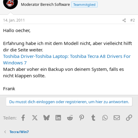
Moderator Bereich Software
Teammitglied
14. Jan. 2011
#2
Hallo oecher,
Erfahrung habe ich mit dem Modell nicht, aber vielleicht hilft
dir die Seite weiter.
Toshiba Driver-Toshiba Laptop: Toshiba Tecra A8 Drivers For
Windows 7
Mach aber voher ein Backup von deinem System, falls es
nicht klappen sollte.
Frank
Du musst dich einloggen oder registrieren, um hier zu antworten.
Facebook
X
Bluesky
LinkedIn
Reddit
Pinterest
Tumblr
WhatsApp
E-Mail
Li
Teilen:
Tecra/Win7