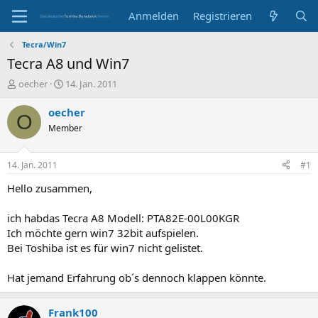
Anmelden
Registrieren
Tecra/Win7
Tecra A8 und Win7
E
E
oecher
14. Jan. 2011
r
r
s
s
oecher
O
t
t
Member
e
e
l
l
l
l
14. Jan. 2011
#1
e
t
r
a
Hello zusammen,
m
ich habdas Tecra A8 Modell: PTA82E-00L00KGR
Ich möchte gern win7 32bit aufspielen.
Bei Toshiba ist es für win7 nicht gelistet.
Hat jemand Erfahrung ob´s dennoch klappen könnte.
Frank100