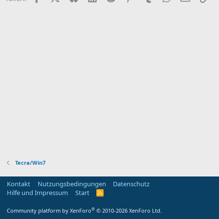
Tecra/Win7
Kontakt
Nutzungsbedingungen
Datenschutz
Hilfe und Impressum
Start
R
S
S
®
Community platform by XenForo
© 2010-2026 XenForo Ltd.