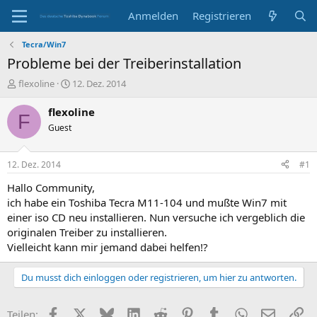
Anmelden
Registrieren
Tecra/Win7
Probleme bei der Treiberinstallation
E
E
flexoline
12. Dez. 2014
r
r
s
s
flexoline
F
t
t
Guest
e
e
l
l
l
l
12. Dez. 2014
#1
e
t
r
a
Hallo Community,
m
ich habe ein Toshiba Tecra M11-104 und mußte Win7 mit
einer iso CD neu installieren. Nun versuche ich vergeblich die
originalen Treiber zu installieren.
Vielleicht kann mir jemand dabei helfen!?
Du musst dich einloggen oder registrieren, um hier zu antworten.
Facebook
X
Bluesky
LinkedIn
Reddit
Pinterest
Tumblr
WhatsApp
E-Mail
Li
Teilen: