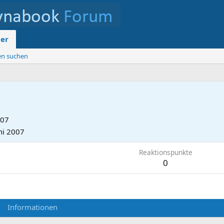
der
ten suchen
007
ni 2007
Reaktionspunkte
0
Informationen