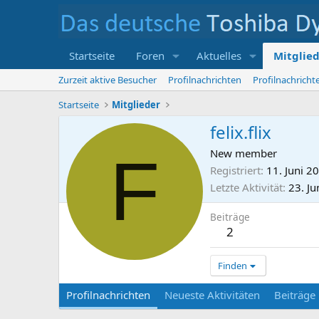
Startseite
Foren
Aktuelles
Mitglie
Zurzeit aktive Besucher
Profilnachrichten
Profilnachrich
Startseite
Mitglieder
felix.flix
F
New member
Registriert
11. Juni 2
Letzte Aktivität
23. Ju
Beiträge
2
Finden
Profilnachrichten
Neueste Aktivitäten
Beiträge