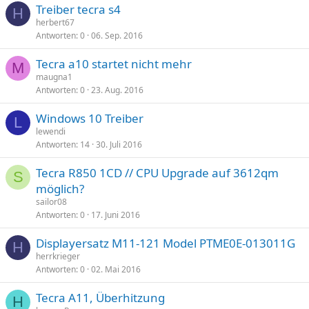
Treiber tecra s4
H
herbert67
Antworten
0
06. Sep. 2016
Tecra a10 startet nicht mehr
M
maugna1
Antworten
0
23. Aug. 2016
Windows 10 Treiber
L
lewendi
Antworten
14
30. Juli 2016
Tecra R850 1CD // CPU Upgrade auf 3612qm
S
möglich?
sailor08
Antworten
0
17. Juni 2016
Displayersatz M11-121 Model PTME0E-013011G
H
herrkrieger
Antworten
0
02. Mai 2016
Tecra A11, Überhitzung
H