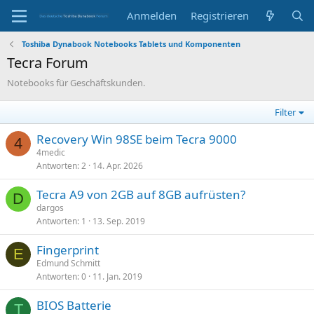
Anmelden
Registrieren
Toshiba Dynabook Notebooks Tablets und Komponenten
Tecra Forum
Notebooks für Geschäftskunden.
Filter
Recovery Win 98SE beim Tecra 9000
4
4medic
Antworten
2
14. Apr. 2026
Tecra A9 von 2GB auf 8GB aufrüsten?
D
dargos
Antworten
1
13. Sep. 2019
Fingerprint
E
Edmund Schmitt
Antworten
0
11. Jan. 2019
BIOS Batterie
T