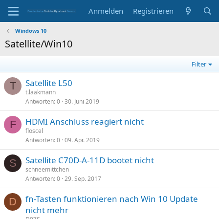
Anmelden
Registrieren
Windows 10
Satellite/Win10
Filter
Satellite L50
T
t.laakmann
Antworten
0
30. Juni 2019
HDMI Anschluss reagiert nicht
F
floscel
Antworten
0
09. Apr. 2019
Satellite C70D-A-11D bootet nicht
S
schneemittchen
Antworten
0
29. Sep. 2017
fn-Tasten funktionieren nach Win 10 Update
D
nicht mehr