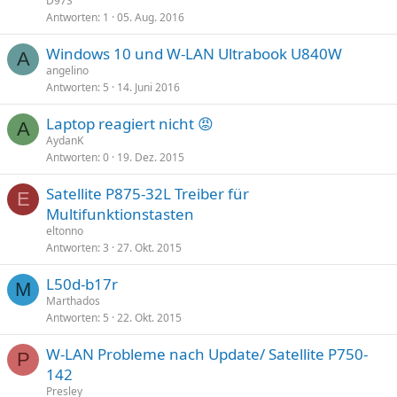
D97S
Antworten
1
05. Aug. 2016
Windows 10 und W-LAN Ultrabook U840W
A
angelino
Antworten
5
14. Juni 2016
Laptop reagiert nicht 😡
A
AydanK
Antworten
0
19. Dez. 2015
Satellite P875-32L Treiber für
E
Multifunktionstasten
eltonno
Antworten
3
27. Okt. 2015
L50d-b17r
M
Marthados
Antworten
5
22. Okt. 2015
W-LAN Probleme nach Update/ Satellite P750-
P
142
Presley