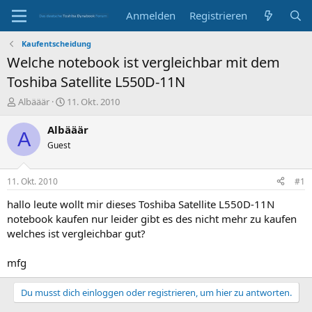
Anmelden
Registrieren
Kaufentscheidung
Welche notebook ist vergleichbar mit dem
Toshiba Satellite L550D-11N
E
E
Albääär
11. Okt. 2010
r
r
s
s
Albääär
A
t
t
Guest
e
e
l
l
l
l
11. Okt. 2010
#1
e
t
r
a
hallo leute wollt mir dieses Toshiba Satellite L550D-11N
m
notebook kaufen nur leider gibt es des nicht mehr zu kaufen
welches ist vergleichbar gut?
mfg
Du musst dich einloggen oder registrieren, um hier zu antworten.