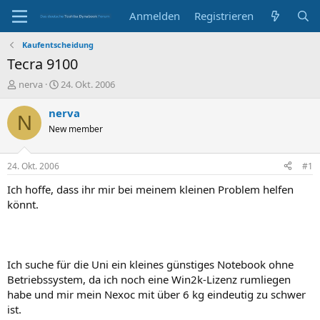
Anmelden
Registrieren
Kaufentscheidung
Tecra 9100
E
E
nerva
24. Okt. 2006
r
r
s
s
nerva
N
t
t
New member
e
e
l
l
l
l
24. Okt. 2006
#1
e
t
r
a
Ich hoffe, dass ihr mir bei meinem kleinen Problem helfen
m
könnt.
Ich suche für die Uni ein kleines günstiges Notebook ohne
Betriebssystem, da ich noch eine Win2k-Lizenz rumliegen
habe und mir mein Nexoc mit über 6 kg eindeutig zu schwer
ist.