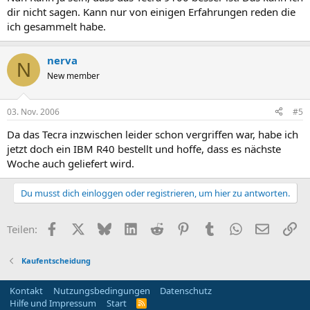
dir nicht sagen. Kann nur von einigen Erfahrungen reden die
ich gesammelt habe.
nerva
N
New member
03. Nov. 2006
#5
Da das Tecra inzwischen leider schon vergriffen war, habe ich
jetzt doch ein IBM R40 bestellt und hoffe, dass es nächste
Woche auch geliefert wird.
Du musst dich einloggen oder registrieren, um hier zu antworten.
Facebook
X
Bluesky
LinkedIn
Reddit
Pinterest
Tumblr
WhatsApp
E-Mail
Li
Teilen:
Kaufentscheidung
Kontakt
Nutzungsbedingungen
Datenschutz
Hilfe und Impressum
Start
R