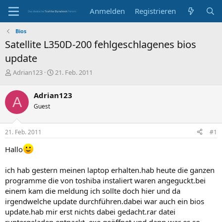
Anmelden
Registrieren
Bios
Satellite L350D-200 fehlgeschlagenes bios
update
E
E
Adrian123
21. Feb. 2011
r
r
s
s
Adrian123
A
t
t
Guest
e
e
l
l
l
l
21. Feb. 2011
#1
e
t
r
a
Hallo
m
ich hab gestern meinen laptop erhalten.hab heute die ganzen
programme die von toshiba instaliert waren angeguckt.bei
einem kam die meldung ich sollte doch hier und da
irgendwelche update durchführen.dabei war auch ein bios
update.hab mir erst nichts dabei gedacht.rar datei
runtergeladen,entpackt, exe geöffnet und dann war es so