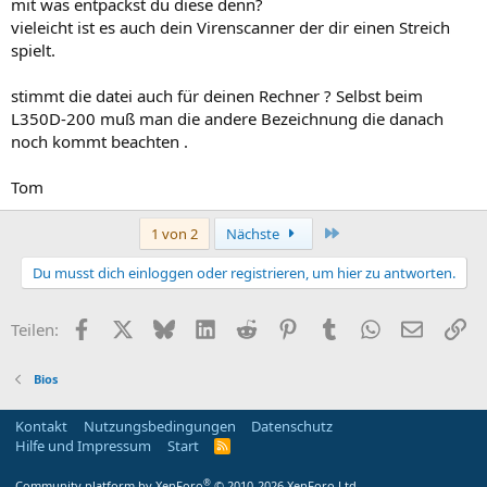
mit was entpackst du diese denn?
vieleicht ist es auch dein Virenscanner der dir einen Streich
spielt.
stimmt die datei auch für deinen Rechner ? Selbst beim
L350D-200 muß man die andere Bezeichnung die danach
noch kommt beachten .
Tom
Letzte
1 von 2
Nächste
Du musst dich einloggen oder registrieren, um hier zu antworten.
Facebook
X
Bluesky
LinkedIn
Reddit
Pinterest
Tumblr
WhatsApp
E-Mail
Li
Teilen:
Bios
Kontakt
Nutzungsbedingungen
Datenschutz
Hilfe und Impressum
Start
R
S
S
®
Community platform by XenForo
© 2010-2026 XenForo Ltd.