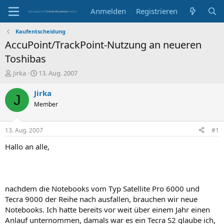
Anmelden
Registrieren
Kaufentscheidung
AccuPoint/TrackPoint-Nutzung an neueren
Toshibas
E
E
Jirka
13. Aug. 2007
r
r
s
s
Jirka
J
t
t
Member
e
e
l
l
l
l
13. Aug. 2007
#1
e
t
r
a
Hallo an alle,
m
nachdem die Notebooks vom Typ Satellite Pro 6000 und
Tecra 9000 der Reihe nach ausfallen, brauchen wir neue
Notebooks. Ich hatte bereits vor weit über einem Jahr einen
Anlauf unternommen, damals war es ein Tecra S2 glaube ich,