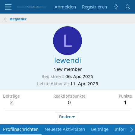
Anmelden
Registrieren
Mitglieder
L
lewendi
New member
Registriert
06. Apr. 2025
Letzte Aktivität
11. Apr. 2025
Beiträge
Reaktionspunkte
Punkte
2
0
1
Finden
Profilnachrichten
Neueste Aktivitäten
Beiträge
Informat