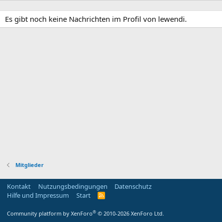
Es gibt noch keine Nachrichten im Profil von lewendi.
Mitglieder
Kontakt
Nutzungsbedingungen
Datenschutz
Hilfe und Impressum
Start
R
S
S
®
Community platform by XenForo
© 2010-2026 XenForo Ltd.